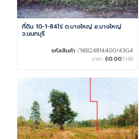
ที่ดิน 10-1-84ไร่ ต.บางใหญ่ อ.บางใหญ่
จ.นนทบุรี
รหัสสินค้า :
์ฺNBI24814400/43G4
ราคา
฿
0.00
THB