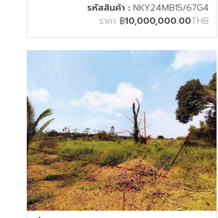
รหัสสินค้า :
NKY24MB15/67G4
ราคา
฿
10,000,000.00
THB