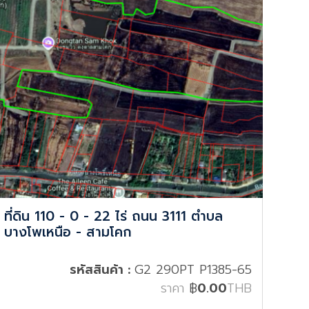
ที่ดิน 110 - 0 - 22 ไร่ ถนน 3111 ตำบล
บางโพเหนือ - สามโคก
รหัสสินค้า :
G2 290PT P1385-65
ราคา
฿
0.00
THB