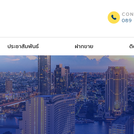
CON
089 
ประชาสัมพันธ์
ฝากขาย
ติ