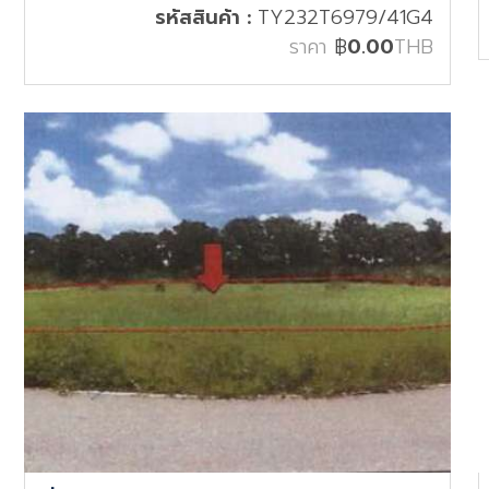
รหัสสินค้า :
TY232T6979/41G4
ราคา
฿
0.00
THB