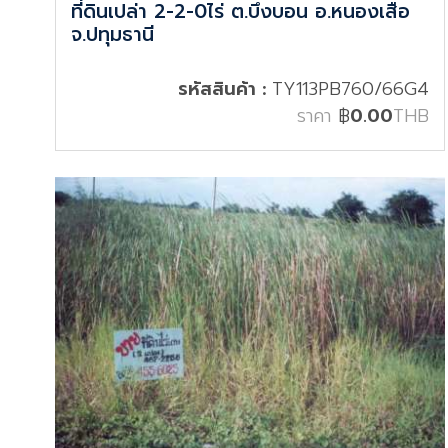
ที่ดินเปล่า 2-2-0ไร่ ต.บึงบอน อ.หนองเสือ
จ.ปทุมธานี
รหัสสินค้า :
TY113PB760/66G4
ราคา
฿
0.00
THB