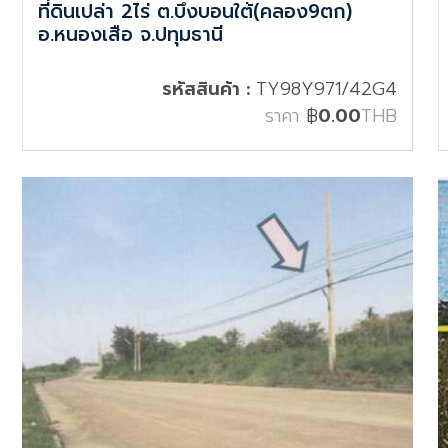
ที่ดินเปล่า 2ไร่ ต.บึงบอนใต้(คลอง9ตก)
อ.หนองเสือ จ.ปทุมธานี
รหัสสินค้า :
TY98Y971/42G4
ราคา
฿
0.00
THB