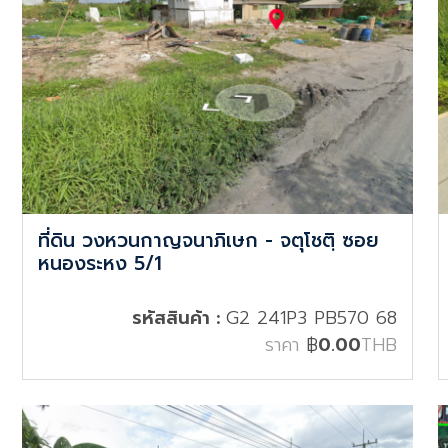
ที่ดิน วงหวนกาญจนาภิเษก - จตุโชตฺิ ซอย
หนองระหง 5/1
รหัสสินค้า :
G2 241P3 PB570 68
ราคา
฿
0.00
THB